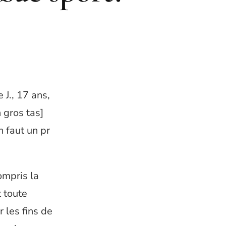
 J., 17 ans,
 gros tas]
n faut un pr
ompris la
t toute
 les fins de