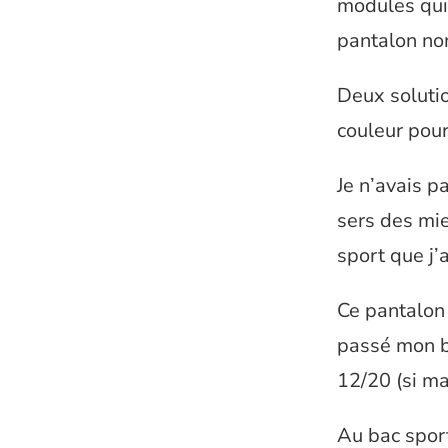
modules qui 
pantalon no
Deux solutions
couleur pour
Je n’avais p
sers des mie
sport que j’
Ce pantalon 
passé mon b
12/20 (si m
Au bac sport