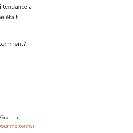
ai tendance à
e était
e comment?
 Graine de
our me confier