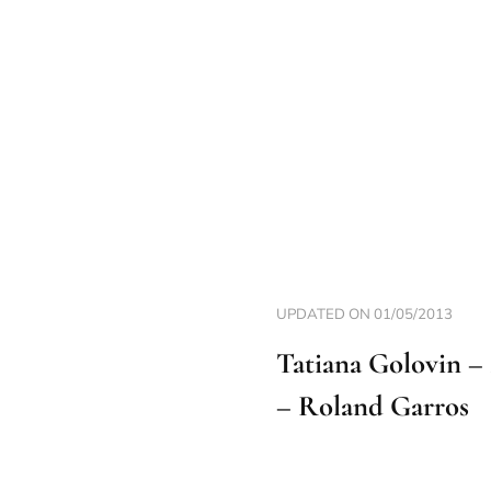
UPDATED ON
01/05/2013
Tatiana Golovin – 
– Roland Garros