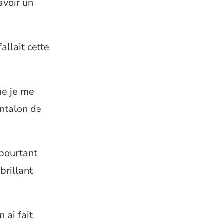
avoir un
fallait cette
ue je me
antalon de
 pourtant
brillant
n ai fait