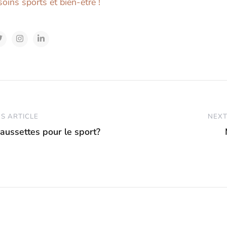
oins sports et bien-être !
S ARTICLE
NEXT
aussettes pour le sport?