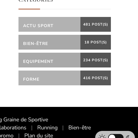
CATÉGORIES
481 POST(S)
ACTU SPORT
18 POST(S)
BIEN-ÊTRE
234 POST(S)
EQUIPEMENT
416 POST(S)
FORME
 Graine de Sportive
laborations
Running
Bien-être
promo
Plan du site