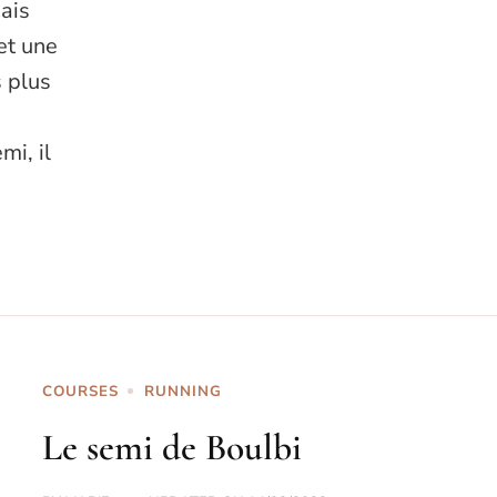
ais
et une
s plus
e
mi, il
COURSES
RUNNING
Le semi de Boulbi