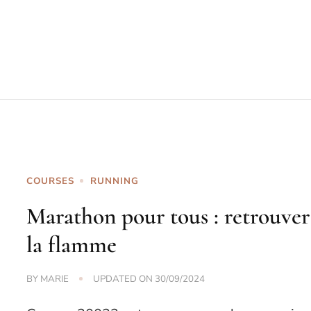
COURSES
RUNNING
Marathon pour tous : retrouver
la flamme
BY
MARIE
UPDATED ON
30/09/2024