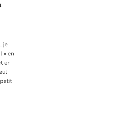
a
 je
l « en
et en
eul
 petit