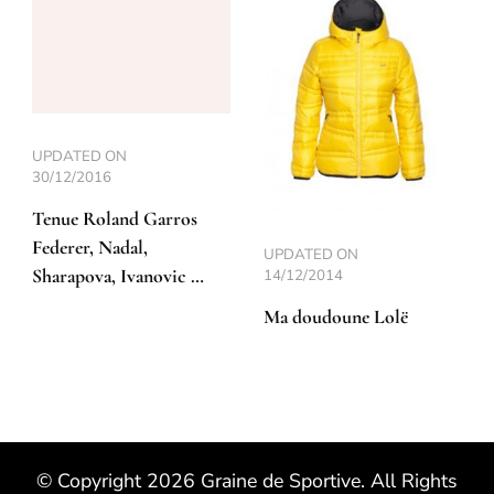
UPDATED ON
30/12/2016
Tenue Roland Garros
Federer, Nadal,
UPDATED ON
Sharapova, Ivanovic …
14/12/2014
Ma doudoune Lolë
© Copyright 2026
Graine de Sportive
. All Rights