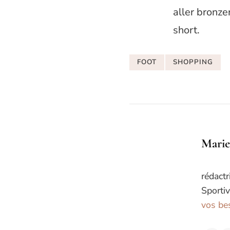
aller bronze
short.
FOOT
SHOPPING
Marie
rédactr
Sportiv
vos bes