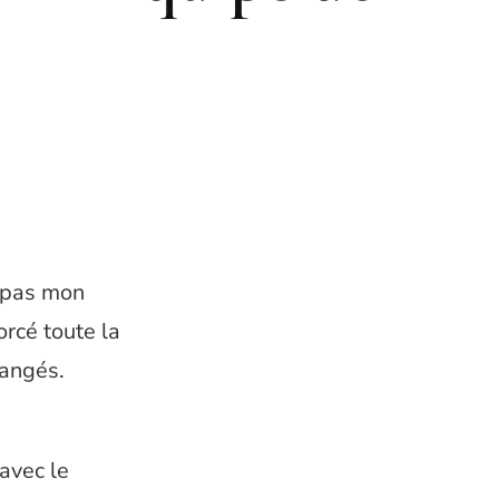
t pas mon
orcé toute la
langés.
 avec le