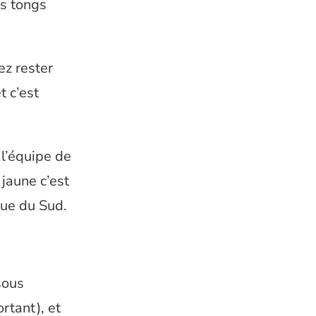
es tongs
ez rester
t c’est
 l’équipe de
 jaune c’est
que du Sud.
sous
ortant), et