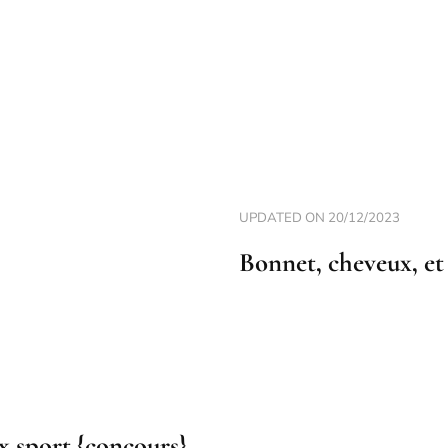
UPDATED ON
20/12/2023
Bonnet, cheveux, et 
 sport {concours}