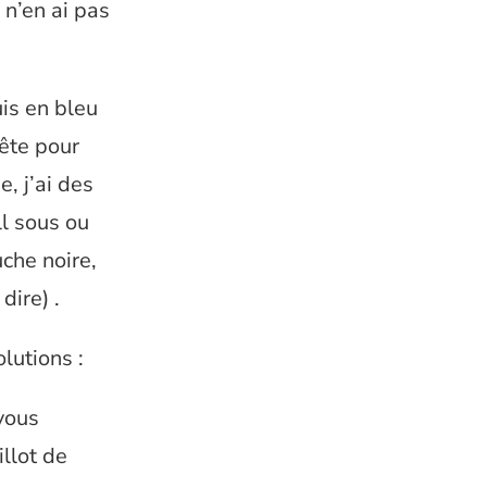
 n’en ai pas
uis en bleu
tête pour
, j’ai des
ll sous ou
uche noire,
dire) .
lutions :
 vous
llot de