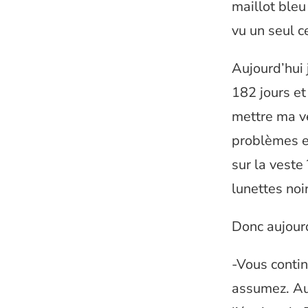
maillot bleu
vu un seul c
Aujourd’hui j
182 jours et
mettre ma ve
problèmes ex
sur la veste
lunettes noir
Donc aujourd
-Vous contin
assumez. Aut