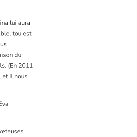
na lui aura
ible, tou est
lus
aison du
ls. (En 2011
 et il nous
 Eva
sketeuses