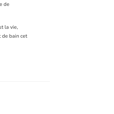
re de
 la vie,
t de bain cet