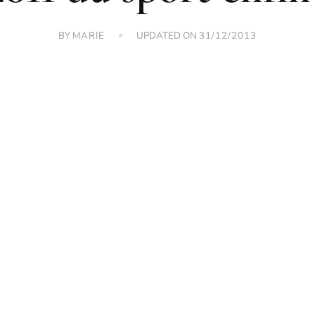
BY
UPDATED ON
MARIE
31/12/2013