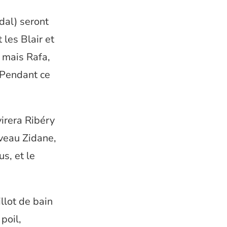
dal) seront
 les Blair et
, mais Rafa,
 Pendant ce
irera Ribéry
uveau Zidane,
s, et le
llot de bain
poil,