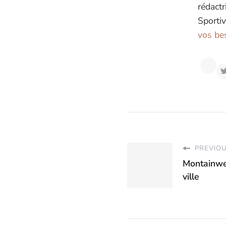
rédactr
Sportiv
vos bes
PREVIOU
Montainwe
ville