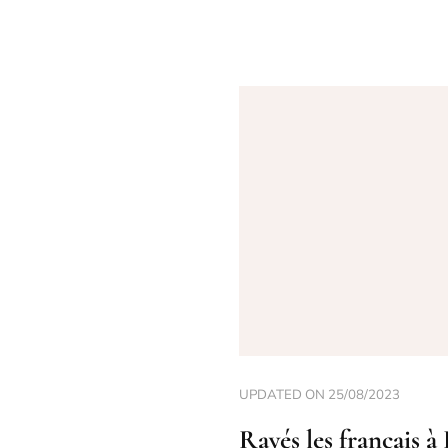
UPDATED ON
25/08/2023
Rayés les français à