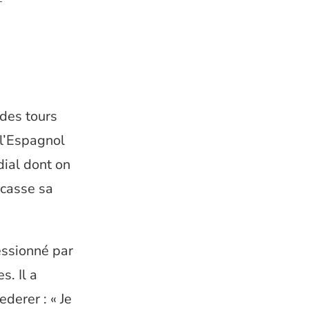
 des tours
 l’Espagnol
dial dont on
 casse sa
ressionné par
s. Il a
derer : « Je