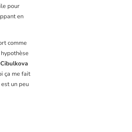
ile pour
ippant en
 fort comme
ne hypothèse
 Cibulkova
i ça me fait
s est un peu