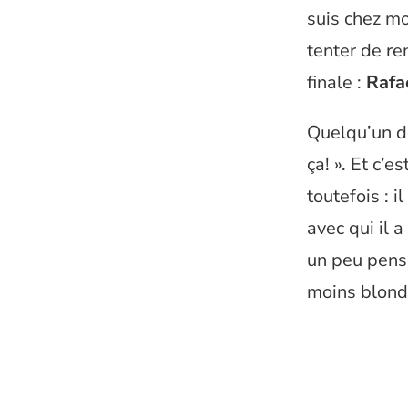
suis chez moi
tenter de re
finale :
Rafa
Quelqu’un de
ça! ». Et c’e
toutefois : i
avec qui il 
un peu pens
moins blond