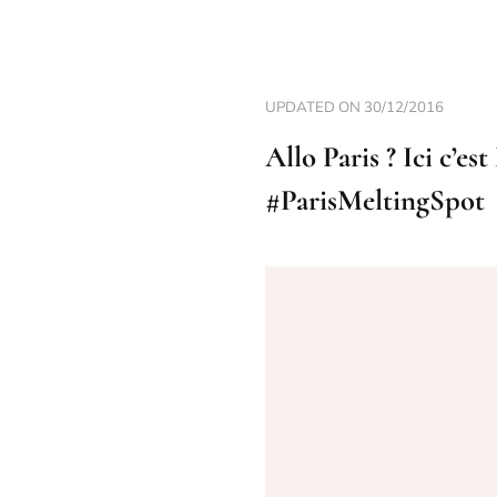
UPDATED ON
30/12/2016
Allo Paris ? Ici c’es
#ParisMeltingSpot