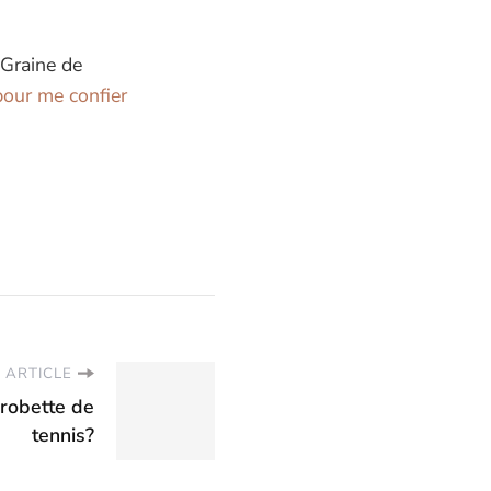
 Graine de
our me confier
 ARTICLE
 robette de
tennis?