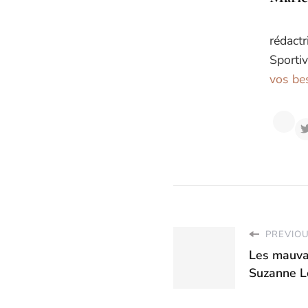
rédactr
Sportiv
vos bes
PREVIOU
Les mauva
Suzanne L