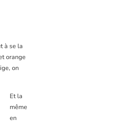
t à se la
 et orange
eige, on
Et la
même
en