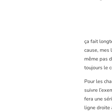
ça fait long
cause, mes l
même pas de 
toujours le
Pour les cha
suivre l’ex
fera une sér
ligne droite