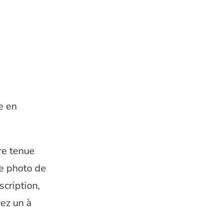
e en
tre tenue
e photo de
scription,
vez un à