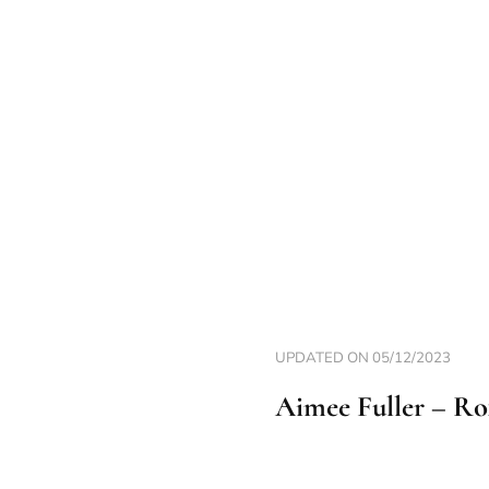
UPDATED ON
05/12/2023
Aimee Fuller – R