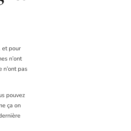
 et pour
nes n’ont
e n’ont pas
ous pouvez
me ça on
dernière