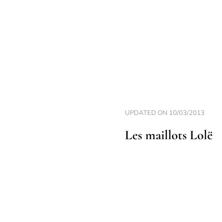
UPDATED ON
10/03/2013
Les maillots Lolë