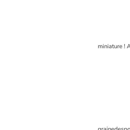
miniature ! 
grainedespo