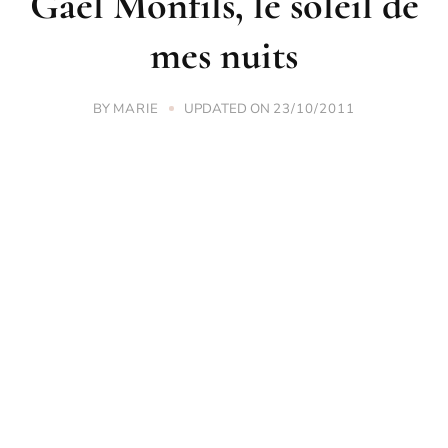
Gaël Monfils, le soleil de
mes nuits
BY
UPDATED ON
MARIE
23/10/2011