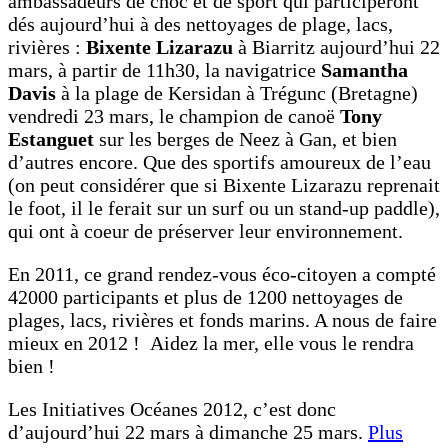
ambassadeurs de choc et de sport qui participeront
dés aujourd’hui à des nettoyages de plage, lacs,
rivières :
Bixente Lizarazu
à Biarritz aujourd’hui 22
mars, à partir de 11h30, la navigatrice
Samantha
Davis
à la plage de Kersidan à Trégunc (Bretagne)
vendredi 23 mars, le champion de canoë
Tony
Estanguet
sur les berges de Neez à Gan, et bien
d’autres encore. Que des sportifs amoureux de l’eau
(on peut considérer que si Bixente Lizarazu reprenait
le foot, il le ferait sur un surf ou un stand-up paddle),
qui ont à coeur de préserver leur environnement.
En 2011, ce grand rendez-vous éco-citoyen a compté
42000 participants et plus de 1200 nettoyages de
plages, lacs, rivières et fonds marins. A nous de faire
mieux en 2012 ! Aidez la mer, elle vous le rendra
bien !
Les Initiatives Océanes 2012, c’est donc
d’aujourd’hui 22 mars à dimanche 25 mars.
Plus