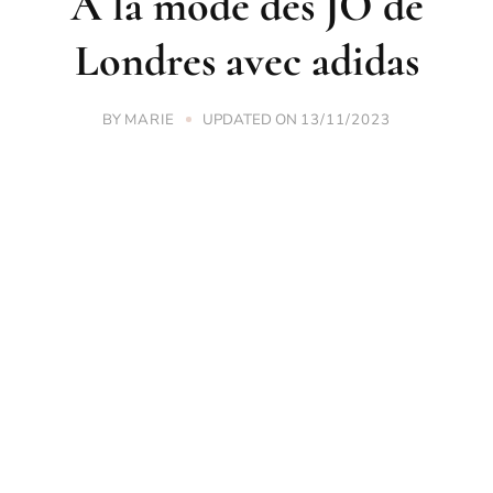
A la mode des JO de
Londres avec adidas
BY
UPDATED ON
MARIE
13/11/2023