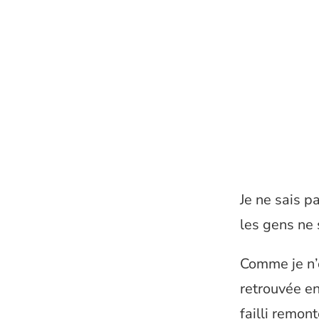
Je ne sais p
les gens ne 
Comme je n’o
retrouvée en
failli remon