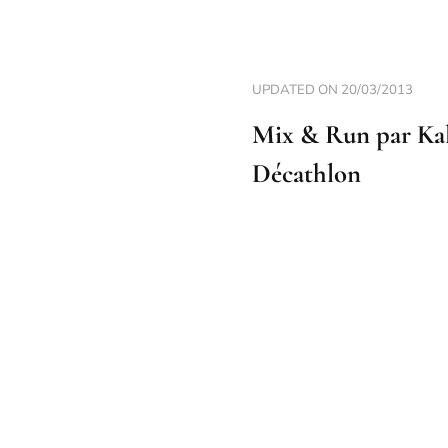
UPDATED ON
20/03/2013
Mix & Run par Kal
Décathlon