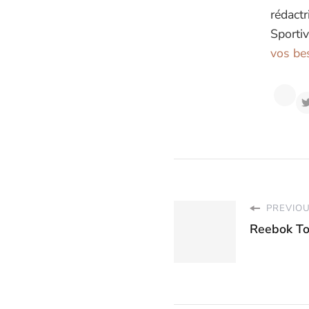
rédactr
Sportiv
vos bes
PREVIOU
Reebok T