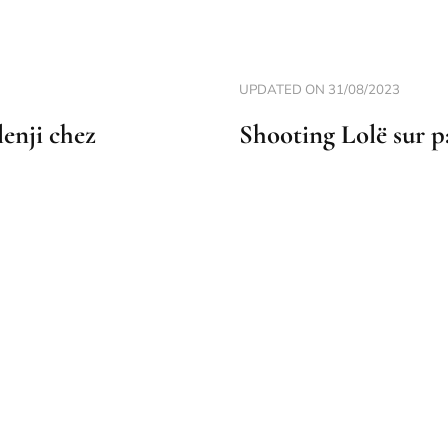
UPDATED ON
31/08/2023
enji chez
Shooting Lolë sur p