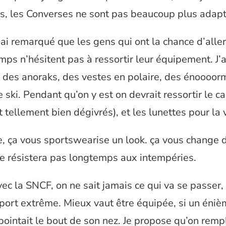
ns, les Converses ne sont pas beaucoup plus adap
j’ai remarqué que les gens qui ont la chance d’aller
ps n’hésitent pas à ressortir leur équipement. J’a
 des anoraks, des vestes en polaire, des énoooor
 ski. Pendant qu’on y est on devrait ressortir le c
t tellement bien dégivrés), et les lunettes pour la vi
e, ça vous sportswearise un look. ça vous change d
 ne résistera pas longtemps aux intempéries.
c la SNCF, on ne sait jamais ce qui va se passer,
port extrême. Mieux vaut être équipée, si un éniè
pointait le bout de son nez. Je propose qu’on remp