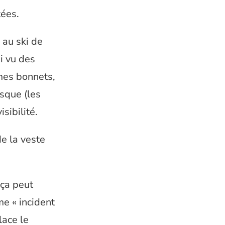
tées.
 au ski de
i vu des
mes bonnets,
asque (les
sibilité.
e la veste
 ça peut
me « incident
lace le