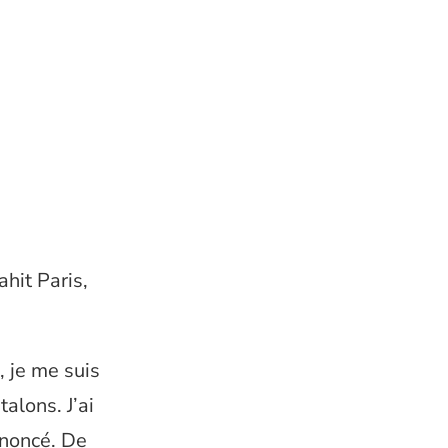
hit Paris,
, je me suis
alons. J’ai
enoncé. De