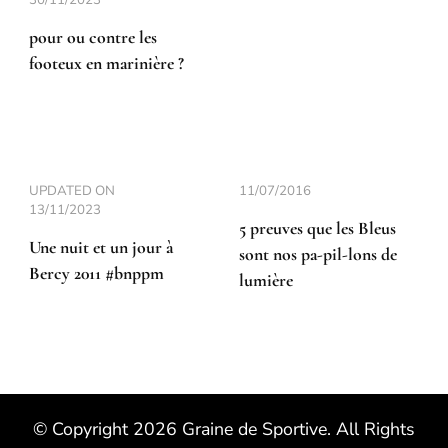
30/11/2023
pour ou contre les
footeux en marinière ?
UPDATED ON
11/07/2016
13/11/2023
5 preuves que les Bleus
Une nuit et un jour à
sont nos pa-pil-lons de
Bercy 2011 #bnppm
lumière
© Copyright 2026
Graine de Sportive
. All Rights