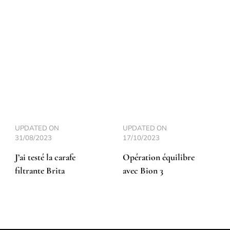
UPDATED ON
UPDATED ON
31/08/2023
17/10/2023
J’ai testé la carafe
Opération équilibre
filtrante Brita
avec Bion 3