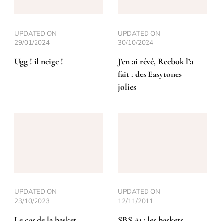
UPDATED ON
UPDATED ON
29/01/2024
30/10/2024
Ugg ! il neige !
J’en ai rêvé, Reebok l’a
fait : des Easytones
jolies
UPDATED ON
UPDATED ON
23/10/2023
12/11/2011
Le cas de la basket
SBS #1 : les baskets