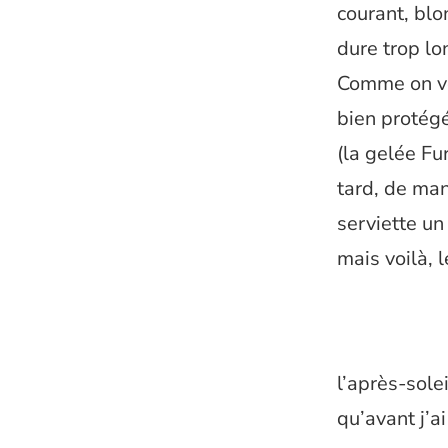
courant, blo
dure trop l
Comme on vou
bien protégé
(la gelée Fu
tard, de man
serviette u
mais voilà, 
l’après-sole
qu’avant j’a