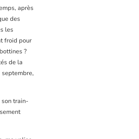
temps, après
ique des
s les
t froid pour
bottines ?
tés de la
en septembre,
 son train-
eusement