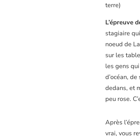
terre)
L’épreuve d
stagiaire qui
noeud de La
sur les table
les gens qui
d’océan, de s
dedans, et m
peu rose. C’
Après l’épre
vrai, vous r