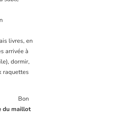
an
ais livres, en
s arrivée à
le), dormir,
x raquettes
Bon
e du maillot