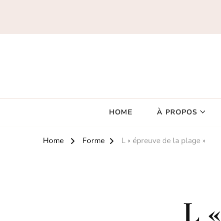
HOME
À PROPOS
Home
Forme
L « épreuve de la plage »
L «