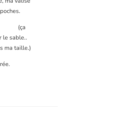
e, ma valise
 poches.
(ça
 le sable..
s ma taille.)
rée.