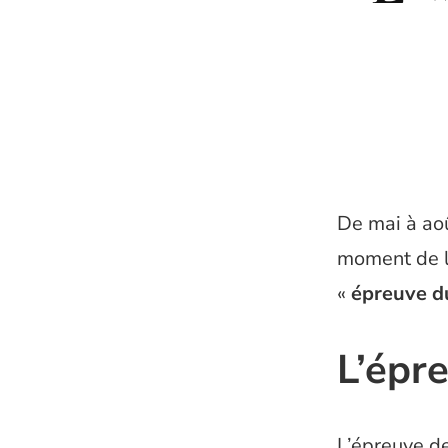
De mai à aoû
moment de l’
«
épreuve du
L’épr
L’épreuve de 