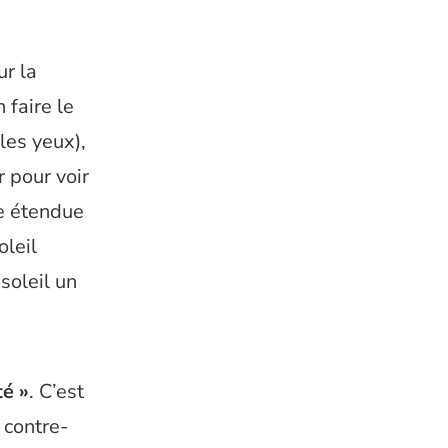
ur la
 faire le
les yeux),
r pour voir
ne étendue
oleil
soleil un
té »
. C’est
 contre-