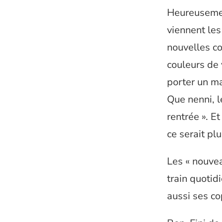
Heureusemen
viennent les
nouvelles co
couleurs de 
porter un ma
Que nenni, le
rentrée ». E
ce serait pl
Les « nouvea
train quotid
aussi ses co