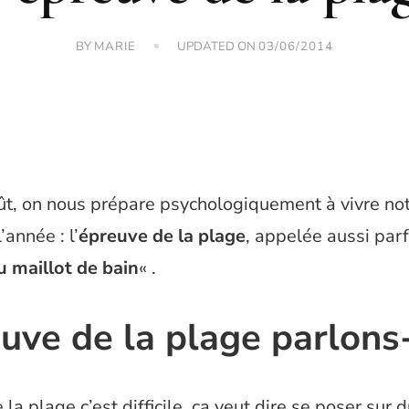
BY
UPDATED ON
MARIE
03/06/2014
t, on nous prépare psychologiquement à vivre not
année : l’
épreuve de la plage
, appelée aussi parf
 maillot de bain
« .
euve de la plage parlons
la plage c’est difficile, ça veut dire se poser sur 