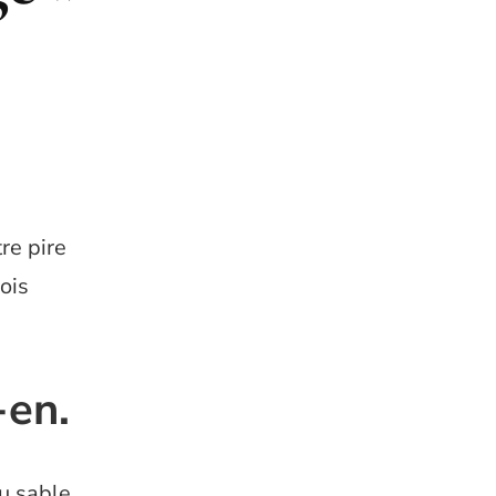
re pire
ois
-en.
du sable