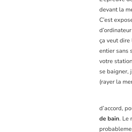
devant la mer
C’est expose
d’ordinateur
ça veut dire 
entier sans 
votre statio
se baigner, 
(rayer la men
d’accord, po
de bain
. Le 
probablement