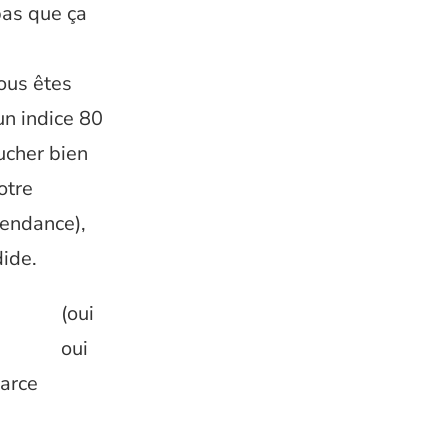
 pas que ça
ous êtes
un indice 80
ucher bien
otre
 tendance),
dide.
(oui
oui
parce