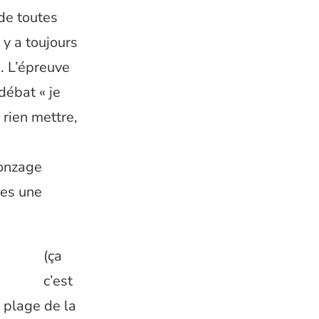
 de toutes
 y a toujours
i. L’épreuve
débat « je
 rien mettre,
ronzage
tes une
(ça
c’est
 plage de la