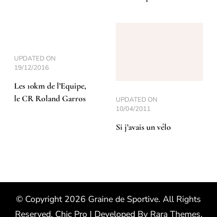
UPDATED ON
19/12/2016
Les 10km de l’Equipe,
le CR Roland Garros
UPDATED ON
10/04/2011
Si j’avais un vélo
© Copyright 2026
Graine de Sportive
. All Rights
Reserved.
Chic Pro | Developed By
Rara Themes
.