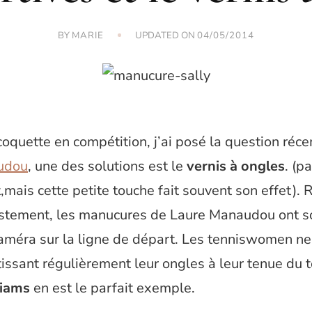
BY
UPDATED ON
MARIE
04/05/2014
coquette en compétition, j’ai posé la question ré
udou
, une des solutions est le
vernis à ongles
. (p
ais cette petite touche fait souvent son effet). 
stement, les manucures de Laure Manaudou ont so
 caméra sur la ligne de départ. Les tenniswomen ne
tissant régulièrement leur ongles à leur tenue du t
liams
en est le parfait exemple.