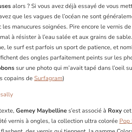
uses
alors ? Si vous avez déjà essayé de vous mettr
savez que les vagues de l’océan ne sont généralem
 les manucures soignées. Pire encore le vernis de 
mal à résister à l’eau salée et aux grains de sable
ne, le surf est parfois un sport de patience, et no
fichent des ongles parfaitement peints sur les phot
ibbons
sur une photo qui m’avait tapé dans l’oeil su
s copains de
Surfagram
)
texte,
Gemey Maybelline
s’est associé à
Roxy
cet
té vernis à ongles, la collection ultra colorée
Pop 
 flashent, des vernis qui tiennent, la gamme Colo