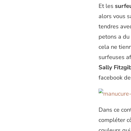
Et les
surfe
alors vous 
tendres avec
petons a du 
cela ne tien
surfeuses af
Sally Fitzg
facebook de
Dans ce con
compléter cô
couleurs qui