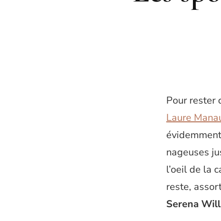
Pour rester 
Laure Mana
évidemment,m
nageuses ju
l’oeil de la
reste, assor
Serena Wil