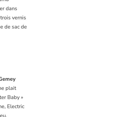
ber dans
trois vernis
ue de sac de
 Gemey
me plait
nter Baby »
e, Electric
eu.