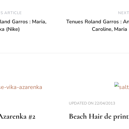
S ARTICLE
NEXT
and Garros : Maria,
Tenues Roland Garros : Ana
ka (Nike)
Caroline, Maria 
UPDATED ON
22/04/2013
 Azarenka #2
Beach Hair de prin