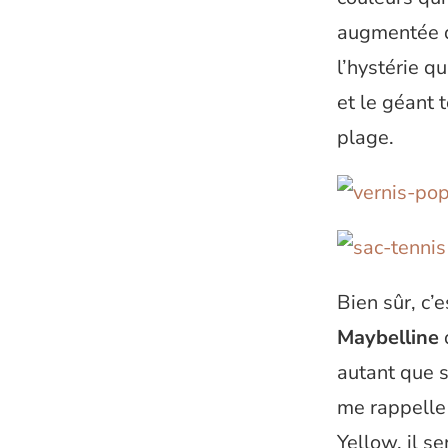
augmentée du
l’hystérie q
et le géant 
plage.
Bien sûr, c’
Maybelline
q
autant que s
me rappelle 
Yellow, il s