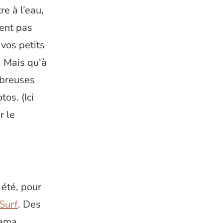
e à l’eau,
ent pas
vos petits
. Mais qu’à
mbreuses
os. (Ici
r le
 été, pour
Surf
. Des
rama