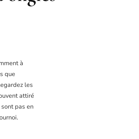
cemment à
as que
Regardez les
uvent attiré
 sont pas en
ournoi.