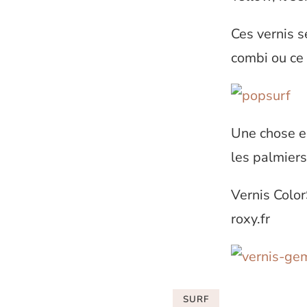
Ces vernis s
combi ou ce 
Une chose es
les palmiers
Vernis Colo
roxy.fr
SURF