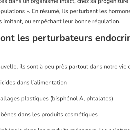
tes dans un organisme intact, chez sa progéniture 
pulations ». En résumé, ils perturbent les hormon
s imitant, ou empêchant leur bonne régulation.
ont les perturbateurs endocri
velle, ils sont à peu près partout dans notre vie 
icides dans l’alimentation
allages plastiques (bisphénol A, phtalates)
abènes dans les produits cosmétiques