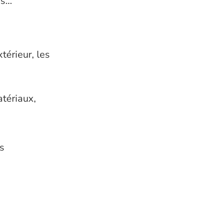
es…
térieur, les
tériaux,
us