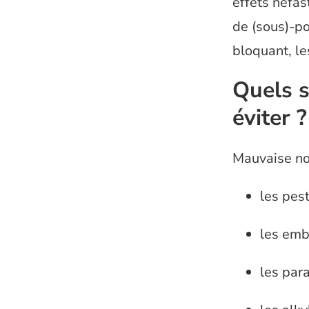
effets néfas
de (sous)-po
bloquant, le
Quels s
éviter ?
Mauvaise nou
les pest
les emb
les par