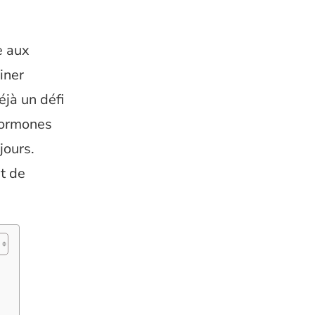
e aux
iner
éjà un défi
 hormones
jours.
t de