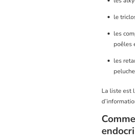
les alk
le tricl
les com
poêles e
les ret
peluches
La liste est 
d’informati
Comment
endocri