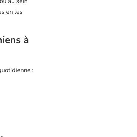
ou au sein
es en les
niens à
quotidienne :