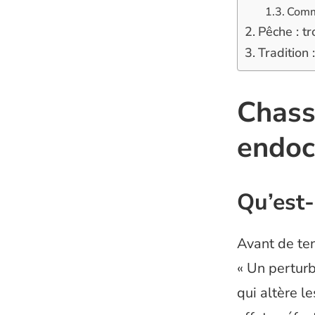
Comme
Pêche : t
Tradition
Chass
endocr
Qu’est-
Avant de ten
« Un pertur
qui altère l