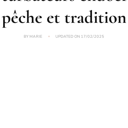
pêche et tradition
BY
UPDATED ON
MARIE
17/02/2025