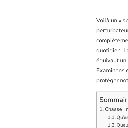
Voilà un « s
perturbateur
complètement
quotidien. L
équivaut un 
Examinons e
protéger no
Sommair
Chasse : 
Qu’es
Quels