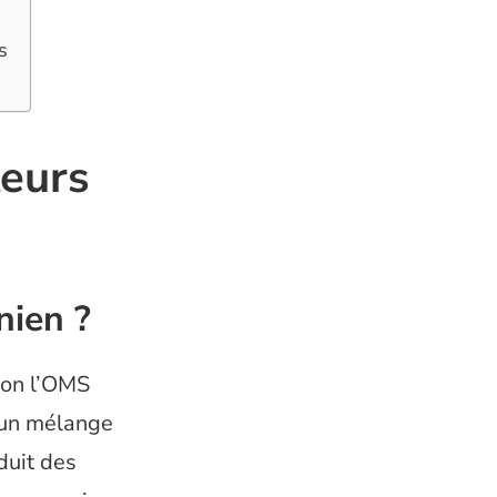
s
teurs
nien ?
lon l’OMS
 un mélange
duit des