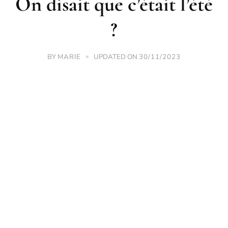
On disait que c’était l’été
?
BY
UPDATED ON
MARIE
30/11/2023