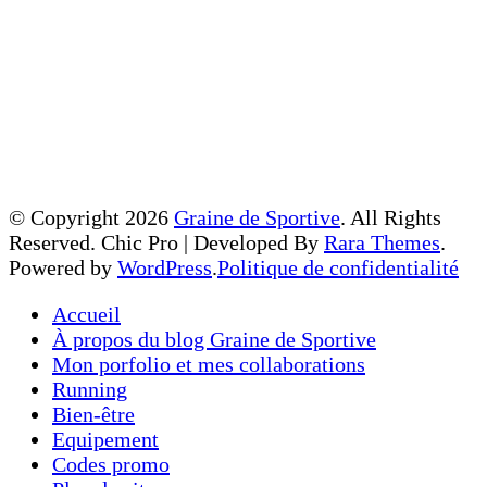
© Copyright 2026
Graine de Sportive
. All Rights
Reserved.
Chic Pro | Developed By
Rara Themes
.
Powered by
WordPress
.
Politique de confidentialité
Accueil
À propos du blog Graine de Sportive
Mon porfolio et mes collaborations
Running
Bien-être
Equipement
Codes promo