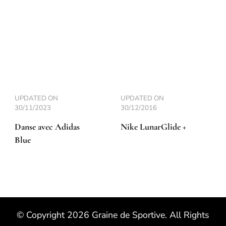
UPDATED ON
UPDATED ON
30/11/2023
30/12/2016
Danse avec Adidas
Nike LunarGlide +
Blue
© Copyright 2026
Graine de Sportive
. All Rights