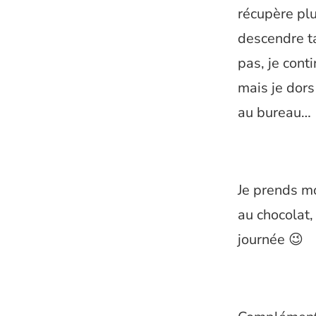
récupère plu
descendre t
pas, je cont
mais je dors
au bureau…
Je prends m
au chocolat,
journée 😉