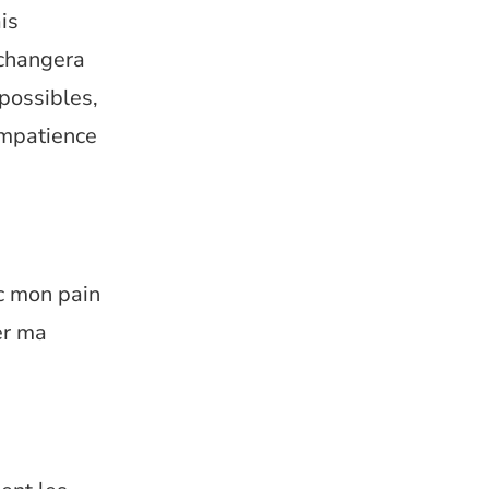
is
 changera
 possibles,
impatience
c mon pain
er ma