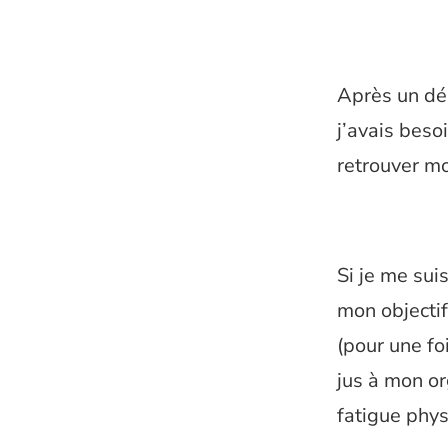
Après un dé
j’avais beso
retrouver m
Si je me sui
mon objectif
(pour une fo
jus à mon or
fatigue phys