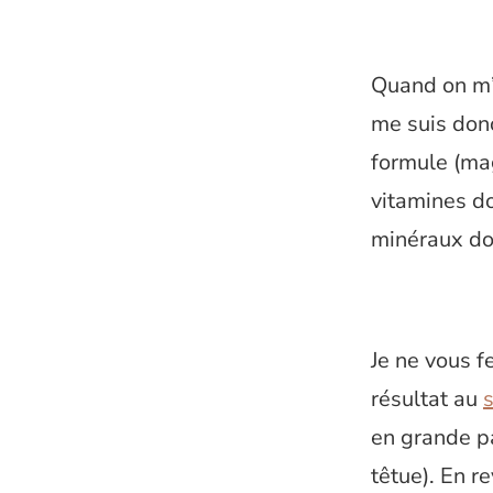
Quand on m’
me suis don
formule (ma
vitamines do
minéraux don
Je ne vous f
résultat au
en grande pa
têtue). En r