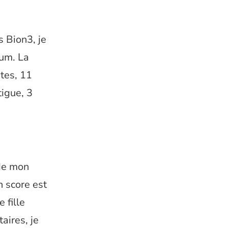
 Bion3, je
ium. La
tes, 11
tigue, 3
 de mon
n score est
 fille
aires, je