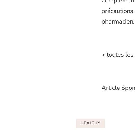
Compléments 
précautions
pharmacien.
> toutes le
Article Spo
HEALTHY