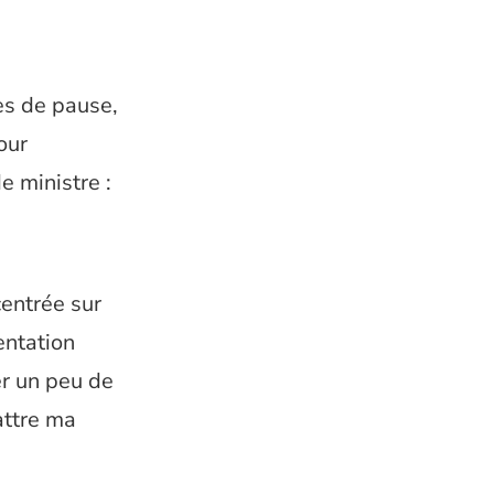
es de pause,
our
 ministre :
centrée sur
entation
er un peu de
attre ma