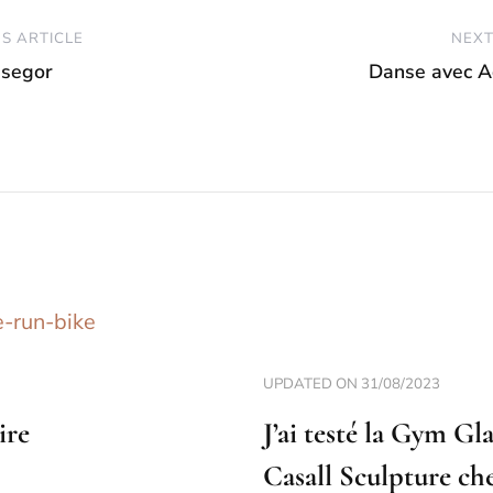
S ARTICLE
NEXT
ssegor
Danse avec A
UPDATED ON
31/08/2023
ire
J’ai testé la Gym Gl
Casall Sculpture ch