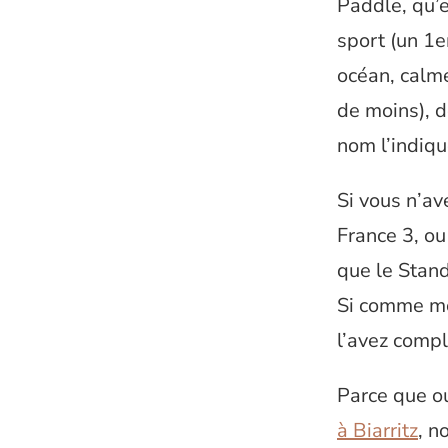
Paddle, qu’e
sport (un 1e
océan, calme
de moins), 
nom l’indiqu
Si vous n’av
France 3, ou
que le Stand
Si comme mo
l’avez comp
Parce que ou
à Biarritz
, n