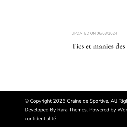
UPDATED ON
06/03/2024
Tics et manies des
© Copyright 2026
Graine de Sportive
. All Ri
Developed By
Rara Themes
.
Powered by
Wor
confidentialité