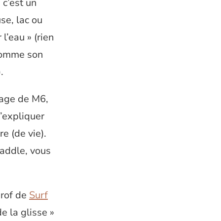
 c’est un
se, lac ou
l’eau » (rien
 comme son
.
tage de M6,
’expliquer
e (de vie).
Paddle, vous
prof de
Surf
e la glisse »