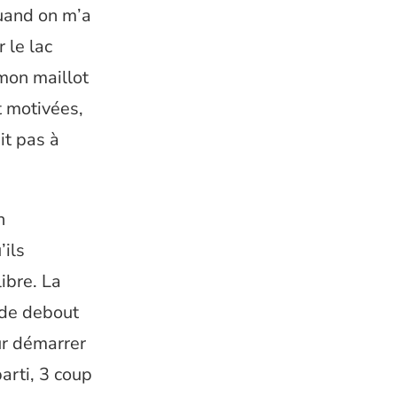
quand on m’a
 le lac
 mon maillot
t motivées,
it pas à
n
’ils
libre. La
nde debout
ur démarrer
arti, 3 coup