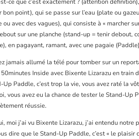
st-ce que c’est exactement ? (attention définition),
r bon point), qui se passe sur l’eau (plate ou gazeu
 ou avec des vagues), qui consiste à « marcher sur 
debout sur une planche (stand-up = tenir debout,
e), en pagayant, ramant, avec une pagaie (Paddle)
ez jamais allumé la télé pour tomber sur un repor
 50minutes Inside avec Bixente Lizarazu en train d
-Up Paddle, c’est trop la vie, vous avez raté la vôtr
i, vous avez eu la chance de tester le Stand-Up 
lètement réussie.
i, moi j’ai vu Bixente Lizarazu, j’ai entendu notre 
ous dire que le Stand-Up Paddle, c’est « le plaisir d