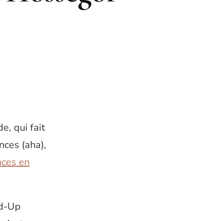
e, qui fait
nces (aha),
nces en
nd-Up