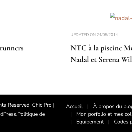
UPDATED ON
24/05/2014
 runners
NTC à la piscine Mo
Nadal et Serena Wil
ghts Reserved.
Chic Pro |
Accueil
À propos du blog
dPress
.
Politique de
Mon porfolio et mes col
Equipement
Codes 