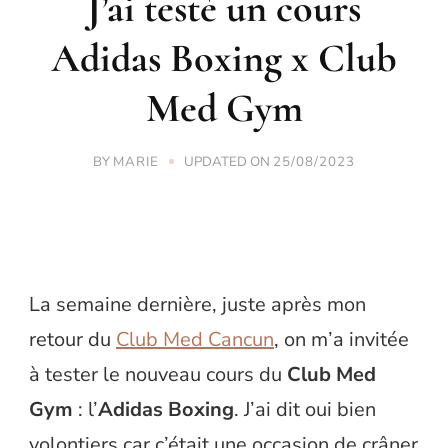
J’ai testé un cours
Adidas Boxing x Club
Med Gym
BY
UPDATED ON
MARIE
25/08/2023
La semaine dernière, juste après mon
retour du
Club Med Cancun
, on m’a invitée
à tester le nouveau cours du
Club Med
Gym
: l’
Adidas Boxing
. J’ai dit oui bien
volontiers car c’était une occasion de crâner