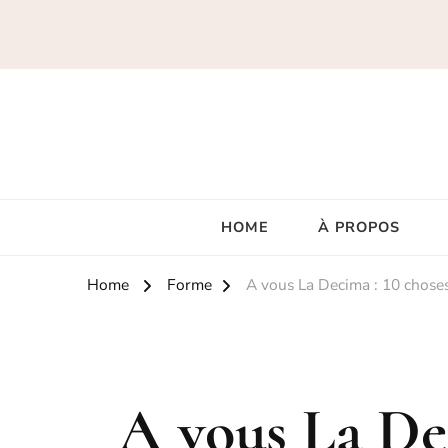
HOME
À PROPOS
Home
Forme
A vous La Decima : 10 choses 
A vous La Dec