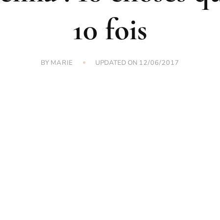
10 fois
BY
UPDATED ON
MARIE
12/06/2017