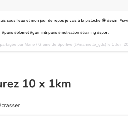
uis sous l’eau et mon jour de repos je vais à la pistoche 😁 #swim #s
 #paris #blomet #garmintriparis #motivation #training #sport
 partagée par Marie / Graine de Sportive (@marinette_gds) le
1 Juin 20
urez 10 x 1km
écrasser