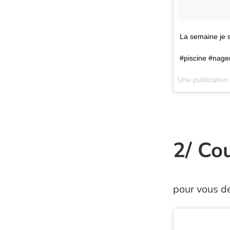
La semaine je s
#piscine #nager
Une publication
2/ Co
pour vous d