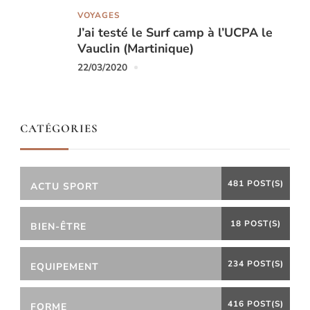
VOYAGES
J’ai testé le Surf camp à l’UCPA le
Vauclin (Martinique)
22/03/2020
CATÉGORIES
481 POST(S)
ACTU SPORT
18 POST(S)
BIEN-ÊTRE
234 POST(S)
EQUIPEMENT
416 POST(S)
FORME