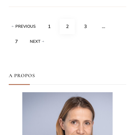
Pagination
PAGE
PAGE
PAGE
1
2
3
…
PREVIOUS
des
PAGE
7
NEXT
publications
A PROPOS