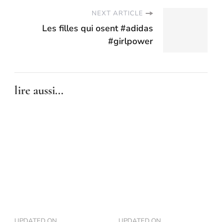
NEXT ARTICLE
Les filles qui osent #adidas
#girlpower
lire aussi...
UPDATED ON
UPDATED ON