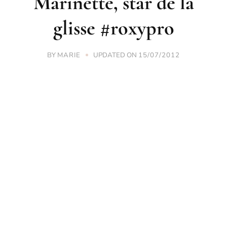
Marinette, star de la
glisse #roxypro
BY
UPDATED ON
MARIE
15/07/2012