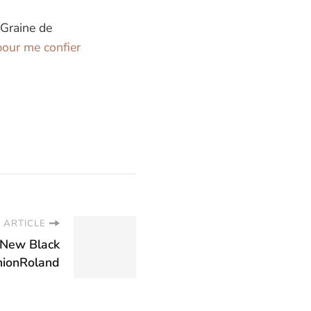
 Graine de
our me confier
 ARTICLE
 New Black
hionRoland