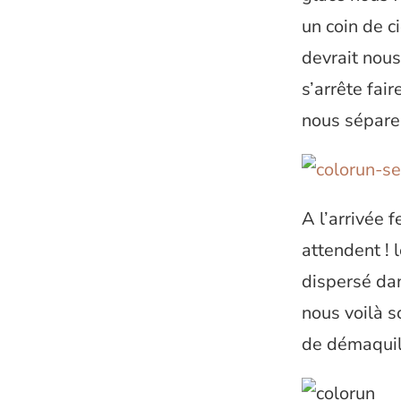
un coin de c
devrait nous
s’arrête fai
nous séparen
A l’arrivée 
attendent ! 
dispersé dan
nous voilà s
de démaquill