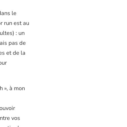
dans le
r run est au
ultes) : un
ais pas de
s et de la
our
h », à mon
ouvoir
ntre vos