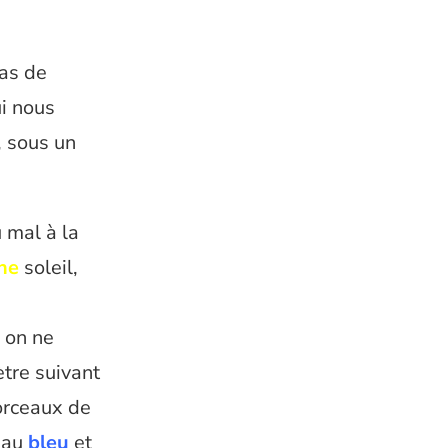
sas de
ui nous
, sous un
 mal à la
ne
soleil,
 on ne
ètre suivant
orceaux de
u’au
bleu
et