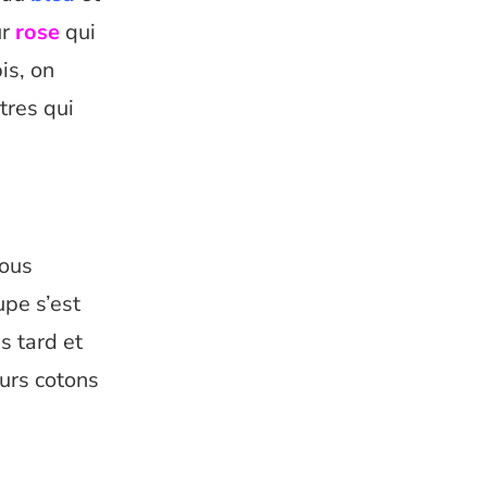
ur
rose
qui
is, on
tres qui
nous
upe s’est
s tard et
eurs cotons