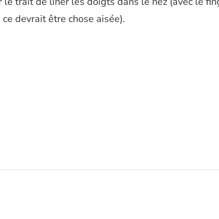
le trait de liner les doigts dans le nez (avec le fi
ce devrait être chose aisée).