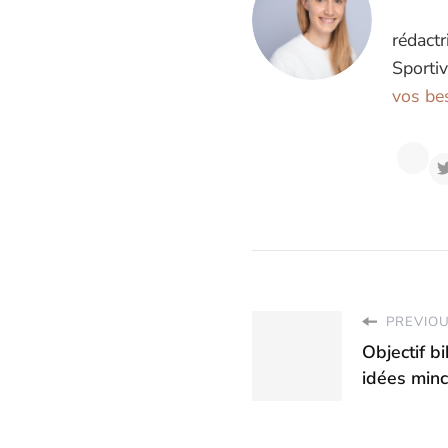
rédactr
Sportiv
vos bes
PREVIOU
Objectif b
idées min