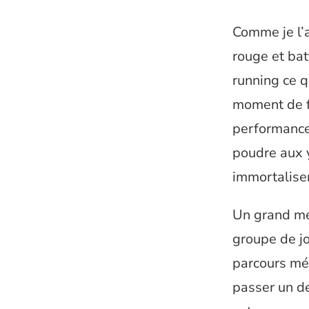
Comme je l’a
rouge et bat
running ce q
moment de f
performance.
poudre aux y
immortaliser 
Un grand mer
groupe de jo
parcours mé
passer un de