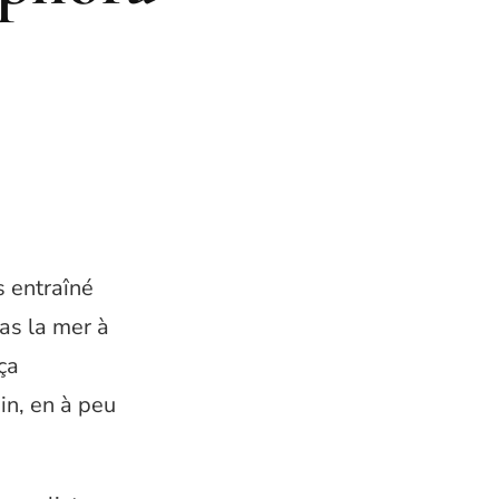
is entraîné
as la mer à
ça
in, en à peu