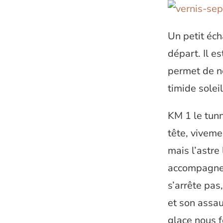
Un petit éch
départ. Il e
permet de n
timide solei
KM 1 le tunn
tête, vivemen
mais l’astre
accompagnen
s’arrête pas
et son assa
glace nous f