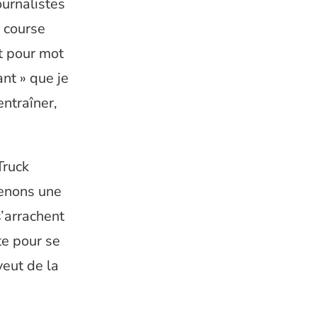
urnalistes
 course
ot pour mot
nt » que je
ntraîner,
Truck
renons une
s’arrachent
e pour se
veut de la