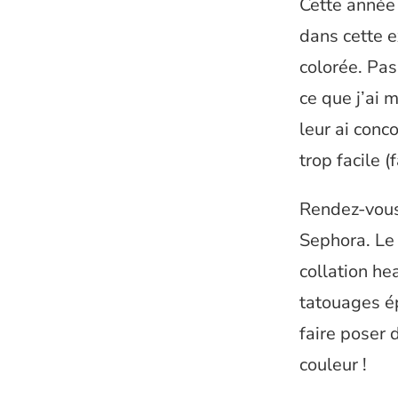
Cette anné
dans cette e
colorée. Pas
ce que j’ai 
leur ai conc
trop facile (
Rendez-vous
Sephora. Le 
collation he
tatouages é
faire poser 
couleur !