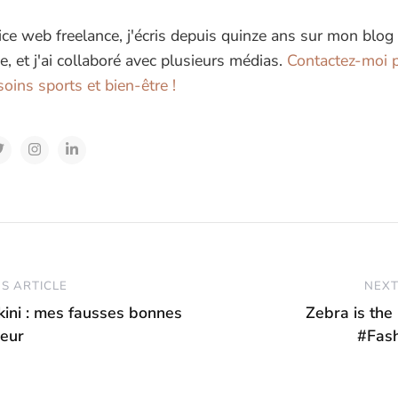
ice web freelance, j'écris depuis quinze ans sur mon blog
e, et j'ai collaboré avec plusieurs médias.
Contactez-moi p
oins sports et bien-être !
S ARTICLE
NEXT
ikini : mes fausses bonnes
Zebra is the
ceur
#Fas