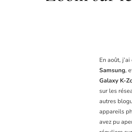
En août, j’a
Samsung
, 
Galaxy K-
sur les rése
autres blogu
appareils p
avez pu ape