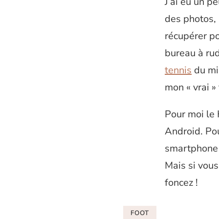
J’ai eu un p
des photos, 
récupérer po
bureau à ru
tennis
du mid
mon « vrai »
Pour moi le
Android. Po
smartphone à
Mais si vous
foncez !
FOOT