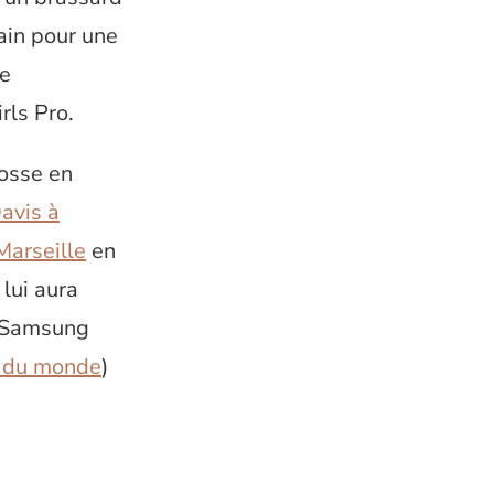
ain pour une
de
rls Pro.
osse en
avis à
Marseille
en
lui aura
e Samsung
 du monde
)