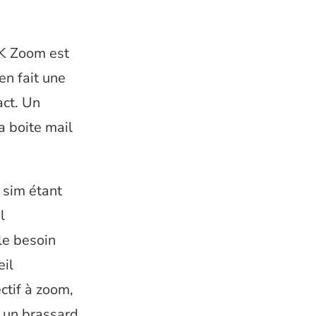
 K Zoom est
 en fait une
act. Un
a boite mail
 sim étant
l
le besoin
eil
ctif à zoom,
s un brassard