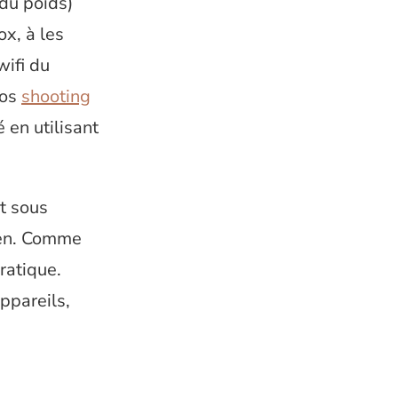
 du poids)
ox, à les
wifi du
nos
shooting
é en utilisant
t sous
ien. Comme
ratique.
ppareils,