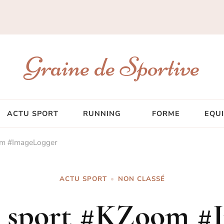
Graine de Sportive
ACTU SPORT
RUNNING
FORME
EQU
om #ImageLogger
ACTU SPORT
NON CLASSÉ
e sport #KZoom #