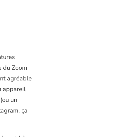
ntures
ce du Zoom
ent agréable
n appareil
 (ou un
tagram, ça