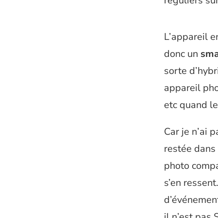
réguliers su
L’appareil 
donc un
sma
sorte d’hybr
appareil ph
etc quand le
Car je n’ai 
restée dans
photo compa
s’en ressen
d’événements
il n’est pas