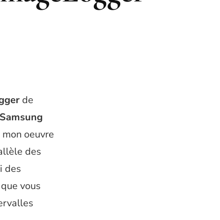
gger
de
Samsung
de mon oeuvre
allèle des
i des
 que vous
ervalles